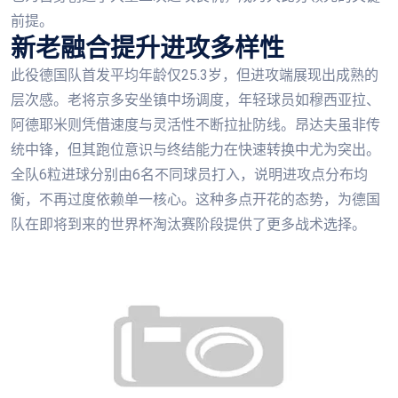
前提。
新老融合提升进攻多样性
此役德国队首发平均年龄仅25.3岁，但进攻端展现出成熟的
层次感。老将京多安坐镇中场调度，年轻球员如穆西亚拉、
阿德耶米则凭借速度与灵活性不断拉扯防线。昂达夫虽非传
统中锋，但其跑位意识与终结能力在快速转换中尤为突出。
全队6粒进球分别由6名不同球员打入，说明进攻点分布均
衡，不再过度依赖单一核心。这种多点开花的态势，为德国
队在即将到来的世界杯淘汰赛阶段提供了更多战术选择。