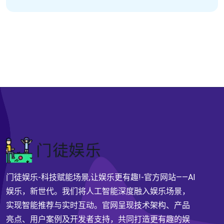
门徒娱乐-科技赋能场景,让娱乐更有趣!-官方网站——AI
娱乐，新世代。我们将人工智能深度融入娱乐场景，
实现智能推荐与实时互动。官网呈现技术架构、产品
亮点、用户案例及开发者支持，共同打造更有趣的娱