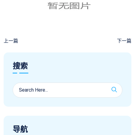
上一篇
下一篇
搜索
导航