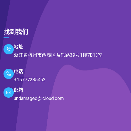
找到我们
地址
浙江省杭州市西湖区益乐路39号1幢7B13室
电话
+15777285452
邮箱
undamaged@icloud.com