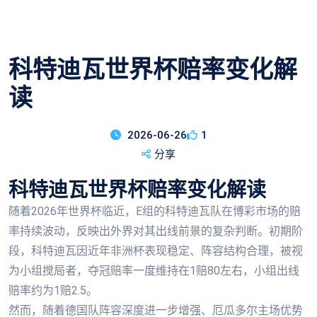
科特迪瓦世界杯赔率变化解
读
2026-06-26
1
分享
科特迪瓦世界杯赔率变化解读
随着2026年世界杯临近，E组的科特迪瓦队在博彩市场的赔
率持续波动，反映出外界对其出线前景的复杂判断。初期阶
段，科特迪瓦因近年非洲杯表现稳定、阵容结构合理，被视
为小组搅局者，夺冠赔率一度维持在1赔80左右，小组出线
赔率约为1赔2.5。
然而，随着德国队阵容深度进一步增强、厄瓜多尔主场优势