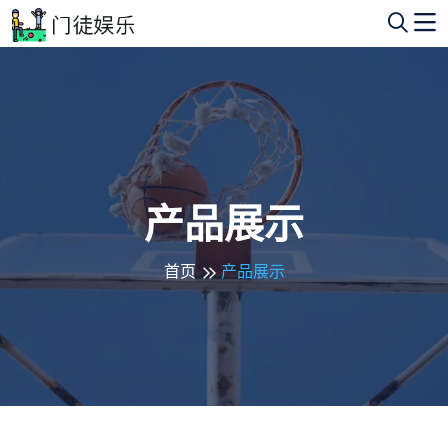
产品展示
首页
产品展示