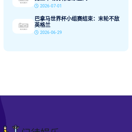
2026-07-01
巴拿马世界杯小组赛结束：末轮不敌
英格兰
2026-06-29