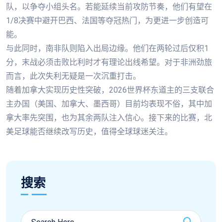
队，以争夺小组头名。若能延续当前攻防节奏，他们有望在
1/8决赛中避开巴西、法国等夺冠热门，为更进一步创造可
能。
与此同时，南非队则陷入出局边缘。他们在两轮过后仅积1
分，末战必须击败比利时才有理论出线希望。对于非洲劲旅
而言，此次失利无疑是一次沉重打击。
随着加拿大实现历史性突破，2026世界杯东道主的三支联合
主办国（美国、加拿大、墨西哥）目前均表现不俗，其中加
拿大率先突围，也为其余两队注入信心。接下来的比赛，北
美足球能否继续改写历史，值得全球球迷关注。
搜索