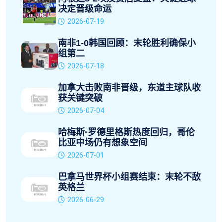
决定晋级命运
2026-07-19
南非1-0韩国回顾：末轮胜利确保小
组第二
2026-07-18
加拿大击败南非晋级，东道主球队收
获关键突破
2026-07-04
哈梅斯·罗德里格斯热度回归，哥伦
比亚中场仍有想象空间
2026-07-01
巴拿马世界杯小组赛结束：末轮不敌
英格兰
2026-06-29