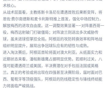
术核心。
从战术层面看，主教练斯卡洛尼在遭遇首败后果断变阵，将
恩佐·费尔南德斯和麦卡利斯特推上首发，强化中场控制力，
解放梅西的进攻自由度。这一调整效果显著——对阵墨西哥一
役，梅西远射破门打破僵局；对阵波兰则送出多次威胁传
球，虽未进球但掌控全局。阿根廷的攻防转换效率和阵地战
组织明显提升，展现出争冠球队应有的韧性与成熟。
进入淘汰赛后，阿根廷首轮将面对澳大利亚。从纸面实力和
近期状态来看，潘帕斯雄鹰占据明显优势。若顺利过关，八
强可能遭遇荷兰或美国，半决赛潜在对手包括法国或英格
兰。真正的考验或将出现在四强甚至决赛阶段，届时面对巴
西、葡萄牙等顶级强队，阿根廷的防线稳定性与锋线终结能
力将面临严峻挑战。