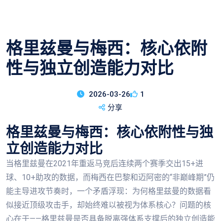
格里兹曼与梅西：核心依附
性与独立创造能力对比
2026-03-26
1
分享
格里兹曼与梅西：核心依附性与独
立创造能力对比
当格里兹曼在2021年重返马竞后连续两个赛季交出15+进
球、10+助攻的数据，而梅西在巴黎和迈阿密的“非巅峰期”仍
能主导进攻节奏时，一个矛盾浮现：为何格里兹曼的数据看
似接近顶级攻击手，却始终难以被视为体系核心？问题的核
心在于——格里兹曼是否具备脱离强体系支撑后的独立创造能