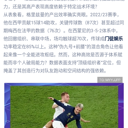
力，还是其高产表现高度依赖于特定战术环境？
从表象看，格里兹曼的产出效率确实亮眼。2022/23赛季，
他在西甲贡献15球14助攻，关键传球数（87次）甚至超过同
期梅西在法甲的数据（76次）。在西蒙尼的3-5-2体系中，
他回撤组织、串联中场，场均触球超70次，传球成
门徒娱乐
功率稳定在85%以上。这种“伪九号+前腰”的混合角色让他看
起来像一个全能进攻枢纽。然而，这种高效是否源于体系赋
能而非个人破局能力？数据表面支持“顶级组织者”定位，但
掩盖了其创造行为对队友跑动和空间结构的强依赖。