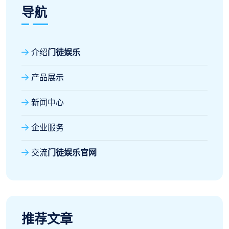
导航
介绍
门徒娱乐
产品展示
新闻中心
企业服务
交流
门徒娱乐官网
推荐文章