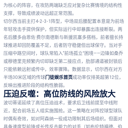
为核心的阵容，在攻防两端缺乏应对复杂比赛情境的结构性
支撑，导致成绩波动远超正常范围。
切尔西当前主打4-2-3-1阵型，中场双后腰配置本意是为前场
年轻攻击手提供保护，但实际运行中却暴露出连接断裂。两
名后腰多由恩佐·费尔南德斯与新援凯塞多搭档，前者擅长持
球推进却回防覆盖不足，后者防守稳健但出球保守。当对手
压缩中路空间时，球队常陷入“前场孤立”困境——边锋如桑乔
或穆德里克频繁内切却缺乏第二接应点，肋部通道被封锁后
只能依赖远射或传中，效率骤降。数据显示，切尔西在对方
半场30米区域的传球
门徒娱乐首页
成功率仅排英超第12位，
反映出推进阶段的结构性脆弱。
压迫反噬：高位防线的风险放大
波切蒂诺延续了高位压迫战术，要求后卫线前提至中线附
近，配合前场五人组实施围抢。这一策略在对阵控球型球队
时偶有奇效，如对阿森纳一役成功限制其后场组织。但面对
具备速度型前锋或长传反击能力的对手（如布伦特福德、伯