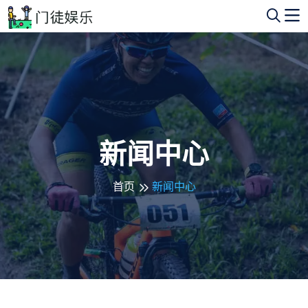
新闻中心
首页
新闻中心