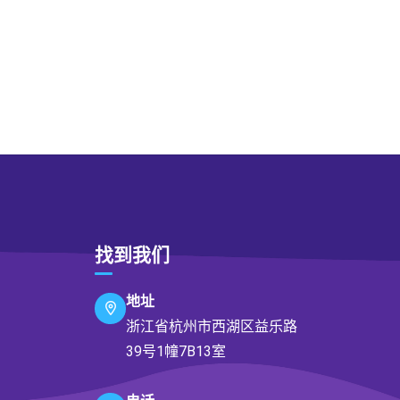
找到我们
地址
浙江省杭州市西湖区益乐路
39号1幢7B13室