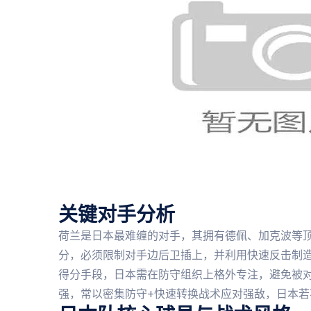
关键对手分析
荷兰是日本最难缠的对手，其拥有德佩、加克波等
分，必须限制对手边后卫插上，并利用快速反击制
得分手段，日本需在防守组织上格外专注，避免被
强，常以密集防守+快速转换战术应对强敌，日本