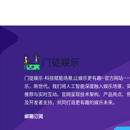
门徒娱乐-科技赋能场景,让娱乐更有趣!-官方网站——
乐，新世代。我们将人工智能深度融入娱乐场景，
推荐与实时互动。官网呈现技术架构、产品亮点、
及开发者支持，共同打造更有趣的娱乐未来。
邮箱订阅