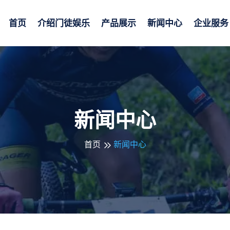
首页
介绍
门徒娱乐
产品展示
新闻中心
企业服务
新闻中心
首页
新闻中心