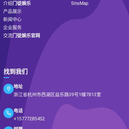
介绍
门徒娱乐
SiteMap
产品展示
新闻中心
企业服务
交流
门徒娱乐官网
找到我们
地址
浙江省杭州市西湖区益乐路39号1幢7B13室
电话
+15777285452