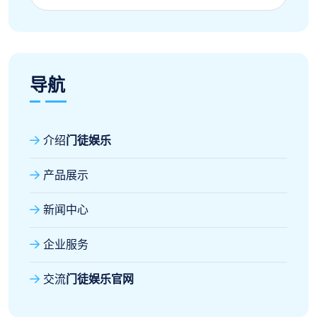
导航
介绍
门徒娱乐
产品展示
新闻中心
企业服务
交流
门徒娱乐官网