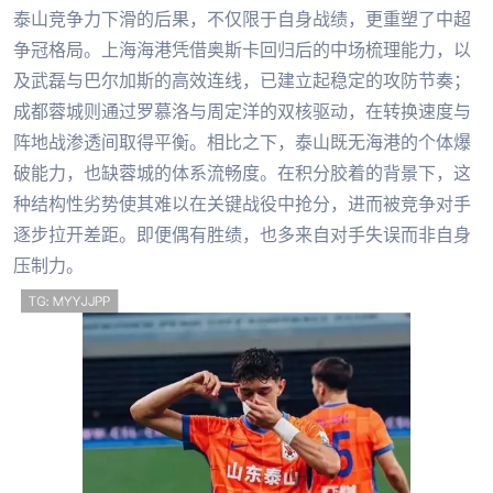
泰山竞争力下滑的后果，不仅限于自身战绩，更重塑了中超
争冠格局。上海海港凭借奥斯卡回归后的中场梳理能力，以
及武磊与巴尔加斯的高效连线，已建立起稳定的攻防节奏；
成都蓉城则通过罗慕洛与周定洋的双核驱动，在转换速度与
阵地战渗透间取得平衡。相比之下，泰山既无海港的个体爆
破能力，也缺蓉城的体系流畅度。在积分胶着的背景下，这
种结构性劣势使其难以在关键战役中抢分，进而被竞争对手
逐步拉开差距。即便偶有胜绩，也多来自对手失误而非自身
压制力。