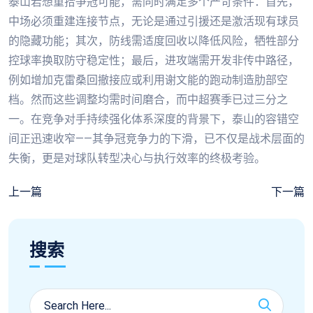
泰山若想重拾争冠可能，需同时满足多个严苛条件：首先，
中场必须重建连接节点，无论是通过引援还是激活现有球员
的隐藏功能；其次，防线需适度回收以降低风险，牺牲部分
控球率换取防守稳定性；最后，进攻端需开发非传中路径，
例如增加克雷桑回撤接应或利用谢文能的跑动制造肋部空
档。然而这些调整均需时间磨合，而中超赛季已过三分之
一。在竞争对手持续强化体系深度的背景下，泰山的容错空
间正迅速收窄——其争冠竞争力的下滑，已不仅是战术层面的
失衡，更是对球队转型决心与执行效率的终极考验。
上一篇
下一篇
搜索