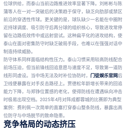
位球供给，而泰山当前边路推进效率显著下降。刘彬彬与陈
蒲等人在一对一突破后的决策趋于保守，缺乏向肋部或禁区
前沿的穿透性传球。更关键的是，球队缺少一名能在中圈附
近持球调度、吸引防守后再分球的组织核心，导致进攻常停
留在边路低效传中或远射尝试。这种扁平化的进攻结构，使
泰山在面对密集防守时缺乏破局手段，也难以在强强对话中
制造持续威胁。
防守体系同样面临结构性压力。泰山习惯采用较高防线配合
前场压迫，但当前锋线回追意愿与速度不足，导致第一道防
线形同虚设。当中场无法及时补位协防时，
门徒娱乐官网
后
卫线便暴露在对手反击路径上。贾德松年龄增长带来的回追
能力下降，与郑铮位置感的老化，使得防线在遭遇纵向冲击
时极易出现空档。2025年4月对阵成都蓉城的比赛即为典型
案例：费利佩一次简单的直塞打穿泰山整条防线，暴露出高
位防守与中场脱节的致命隐患。
竞争格局的动态挤压