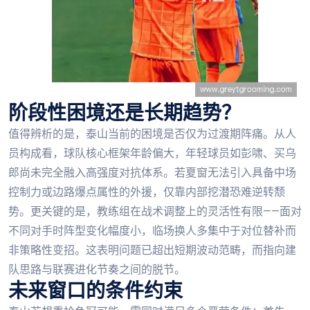
阶段性困境还是长期趋势？
值得辨析的是，泰山当前的困境是否仅为过渡期阵痛。从人
员构成看，球队核心框架年龄偏大，年轻球员如彭啸、买乌
郎尚未完全融入高强度对抗体系。若夏窗无法引入具备中场
控制力或边路爆点属性的外援，仅靠内部挖潜恐难逆转颓
势。更关键的是，教练组在战术调整上的灵活性有限——面对
不同对手时阵型变化幅度小，临场换人多集中于对位替补而
非策略性变招。这表明问题已超出短期波动范畴，而指向建
队思路与联赛进化节奏之间的脱节。
未来窗口的条件约束