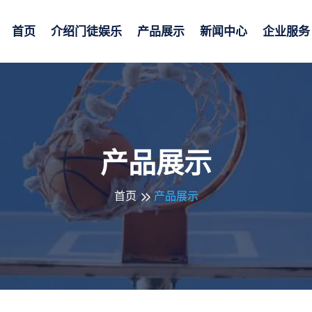
首页
介绍
门徒娱乐
产品展示
新闻中心
企业服务
产品展示
首页
产品展示