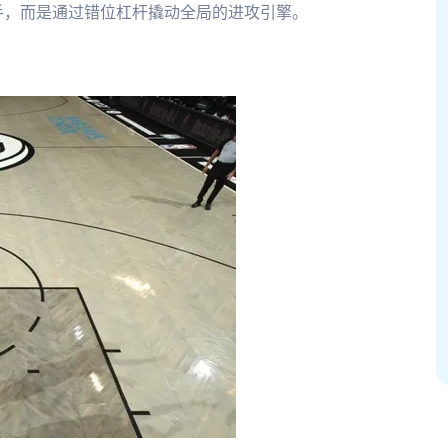
手，而是通过错位杠杆撬动全局的进攻引擎。