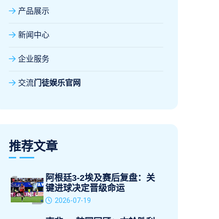
产品展示
新闻中心
企业服务
交流
门徒娱乐官网
推荐文章
阿根廷3-2埃及赛后复盘：关
键进球决定晋级命运
2026-07-19