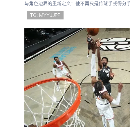
与角色边界的重新定义：他不再只是传球手或得分