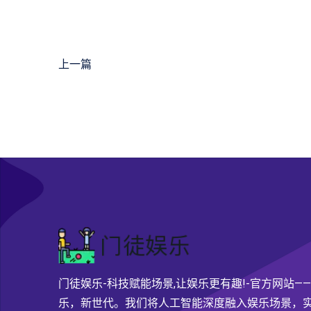
上一篇
门徒娱乐-科技赋能场景,让娱乐更有趣!-官方网站——
乐，新世代。我们将人工智能深度融入娱乐场景，