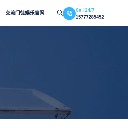
Call 24/7
交流
门徒娱乐官网
15777285452