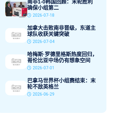
南非1-0韩国回顾：末轮胜利
确保小组第二
2026-07-18
加拿大击败南非晋级，东道主
球队收获关键突破
2026-07-04
哈梅斯·罗德里格斯热度回归，
哥伦比亚中场仍有想象空间
2026-07-01
巴拿马世界杯小组赛结束：末
轮不敌英格兰
2026-06-29