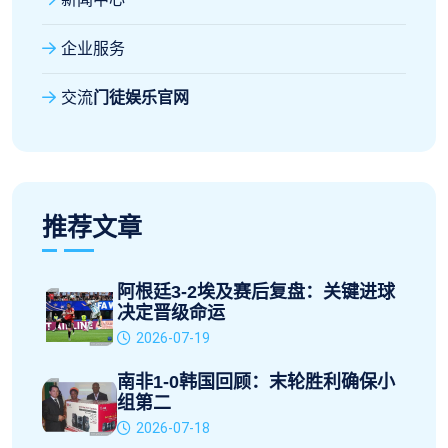
企业服务
交流
门徒娱乐官网
推荐文章
阿根廷3-2埃及赛后复盘：关键进球
决定晋级命运
2026-07-19
南非1-0韩国回顾：末轮胜利确保小
组第二
2026-07-18