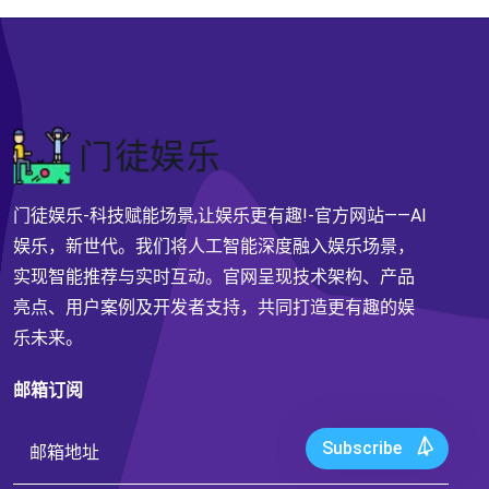
门徒娱乐-科技赋能场景,让娱乐更有趣!-官方网站——AI
娱乐，新世代。我们将人工智能深度融入娱乐场景，
实现智能推荐与实时互动。官网呈现技术架构、产品
亮点、用户案例及开发者支持，共同打造更有趣的娱
乐未来。
邮箱订阅
Subscribe